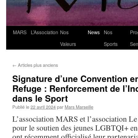
MARS
L’Association
Nos
News
Nos
Pro
Valeurs
Sports
Se
←
Articles plus anciens
Signature d’une Convention e
Refuge : Renforcement de l’I
dans le Sport
Publié le
22 avril 2024
par
Mars Marseille
L’association MARS et l’association Le
pour le soutien des jeunes LGBTQI+ en s
ont récemment officialisé leur partenaria