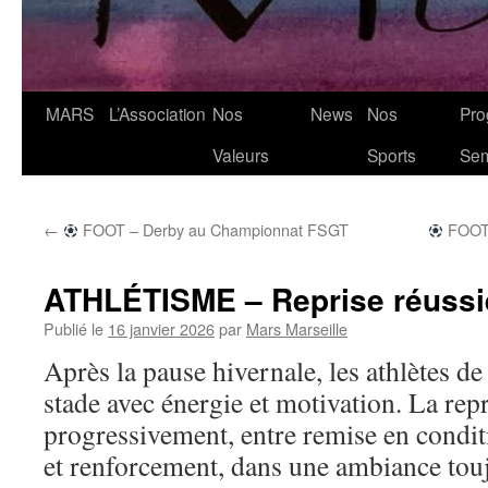
MARS
L’Association
Nos
News
Nos
Pro
Valeurs
Sports
Se
←
FOOT – Derby au Championnat FSGT
FOOT 
ATHLÉTISME – Reprise réussi
Publié le
16 janvier 2026
par
Mars Marseille
Après la pause hivernale, les athlètes 
stade avec énergie et motivation. La repri
progressivement, entre remise en conditi
et renforcement, dans une ambiance touj