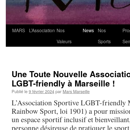
MARS
L’Association
Nos
News
Nos
Pro
Valeurs
Sports
Se
Une Toute Nouvelle Associati
LGBT-friendly à Marseille !
Publié le
9 février 2024
par
Mars Marseille
L’Association Sportive LGBT-friendl
Rainbow Sport, loi 1901) a pour mission
un espace sportif inclusif et bienveillant
personne désireuse de pratiquer le spor