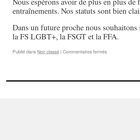
Nous espérons avoir de plus en plus de f
entraînements. Nos statuts sont bien clai
Dans un future proche nous souhaitons s
la FS LGBT+, la FSGT et la FFA.
sur
Publié dans
Non classé
|
Commentaires fermés
Une
Toute
Nouvelle
Association
Sportive
LGBT-
friendly
à
Marseille !