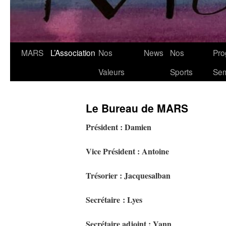
MARS
L’Association
Nos
News
Nos
Pro
Valeurs
Sports
Se
Le Bureau de MARS
Président : Damien
Vice Président : Antoine
Trésorier : Jacquesalban
Secrétaire
: Lyes
Secrétaire adjoint : Yann