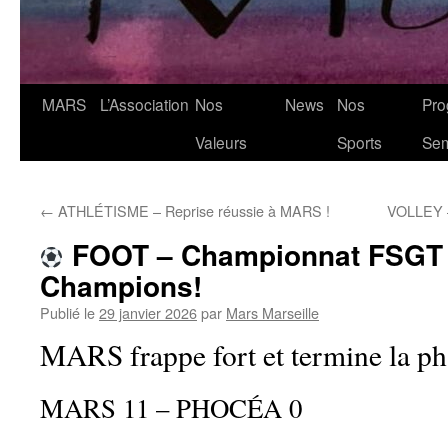
MARS
L’Association
Nos
News
Nos
Pro
Valeurs
Sports
Se
←
ATHLÉTISME – Reprise réussie à MARS !
VOLLEY –
FOOT – Championnat FSGT –
Champions!
Publié le
29 janvier 2026
par
Mars Marseille
MARS frappe fort et termine la pha
MARS 11 – PHOCÉA 0