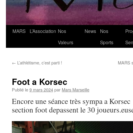
MARS
L’Association
Nos
News
Nos
Pro
Valeurs
Sports
Se
←
L’athlétisme, c’est parti !
MARS si
Foot a Korsec
Publié le
9 mars 2024
par
Mars Marseille
Encore une séance très sympa a Korsec !
section foot depassent le 30 joueurs.eus