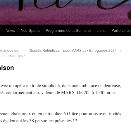
News
Nos Sports
Programme de la Semaine
Liens
Partenaires
pétanque de
Succès Retentissant pour MARS aux Eurogames 2024
→
 heures de jeu !
aison
 avec un apéro en toute simplicité, dans une ambiance chaleureuse,
xité, conformément aux valeurs de MARS. De 20h à 1h30, nous
eil chaleureux et, en particulier, à Grâce pour nous avoir invités
s également les 38 personnes présentes !!!