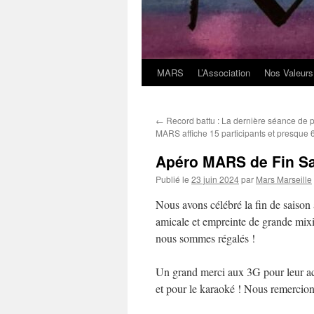
MARS
L’Association
Nos Valeurs
←
Record battu : La dernière séance de 
MARS affiche 15 participants et presque 6
Apéro MARS de Fin S
Publié le
23 juin 2024
par
Mars Marseille
Nous avons célébré la fin de saison
amicale et empreinte de grande mi
nous sommes régalés !
Un grand merci aux 3G pour leur accu
et pour le karaoké ! Nous remercion