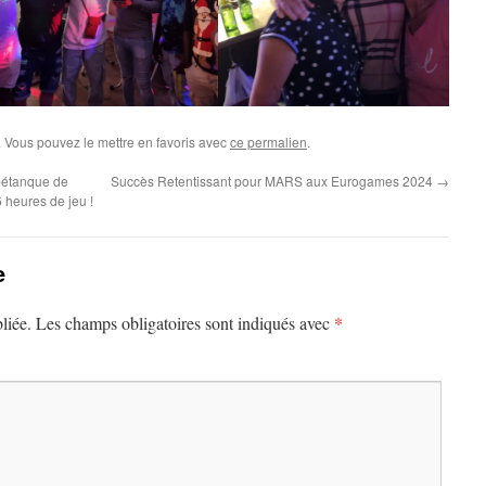
. Vous pouvez le mettre en favoris avec
ce permalien
.
pétanque de
Succès Retentissant pour MARS aux Eurogames 2024
→
 heures de jeu !
e
*
liée.
Les champs obligatoires sont indiqués avec