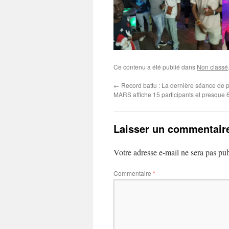
Ce contenu a été publié dans
Non classé
←
Record battu : La dernière séance de 
MARS affiche 15 participants et presque 6
Laisser un commentair
Votre adresse e-mail ne sera pas pub
Commentaire
*