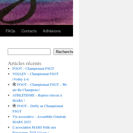
FAQs
Contacts
Adhésions
Rechercher
Articles récents
FOOT – Championnat FSGT
VOLLEY – Championnat FSGT
(Volley à 4)
FOOT – Championnat FSGT – We
are the Champions!
ATHLÉTISME – Reprise réussie à
MARS !
FOOT – Derby au Championnat
FSGT
Vie associative – Assemblée Générale
MARS 2025
L’association MARS brille aux
Eurogames 2025 à Lyon !